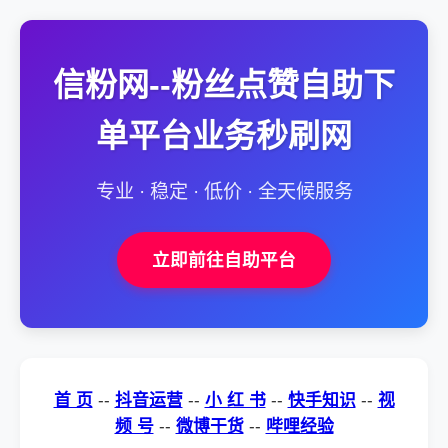
信粉网--粉丝点赞自助下
单平台业务秒刷网
专业 · 稳定 · 低价 · 全天候服务
立即前往自助平台
首 页
--
抖音运营
--
小 红 书
--
快手知识
--
视
频 号
--
微博干货
--
哔哩经验