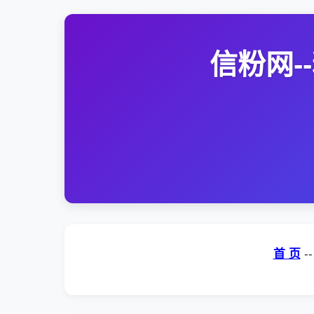
信粉网
首 页
-