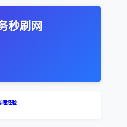
务秒刷网
哔哩经验