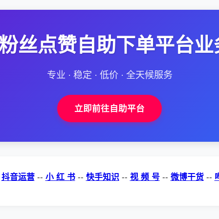
--粉丝点赞自助下单平台业
专业 · 稳定 · 低价 · 全天候服务
立即前往自助平台
-
抖音运营
--
小 红 书
--
快手知识
--
视 频 号
--
微博干货
--